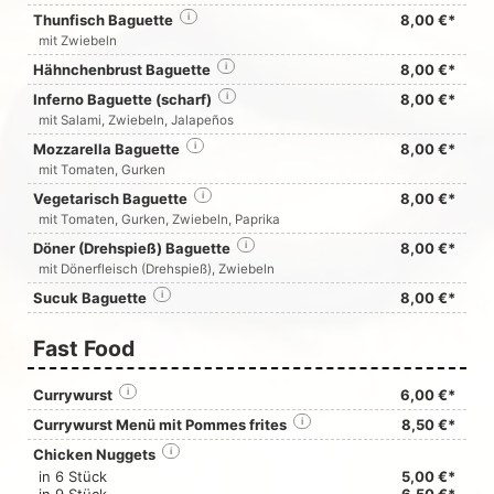
Thunfisch Baguette
i
8,00 €*
mit Zwiebeln
Hähnchenbrust Baguette
i
8,00 €*
Inferno Baguette (scharf)
i
8,00 €*
mit Salami, Zwiebeln, Jalapeños
Mozzarella Baguette
i
8,00 €*
mit Tomaten, Gurken
Vegetarisch Baguette
i
8,00 €*
mit Tomaten, Gurken, Zwiebeln, Paprika
Döner (Drehspieß) Baguette
i
8,00 €*
mit Dönerfleisch (Drehspieß), Zwiebeln
Sucuk Baguette
i
8,00 €*
Fast Food
Currywurst
i
6,00 €*
Currywurst Menü mit Pommes frites
i
8,50 €*
Chicken Nuggets
i
in 6 Stück
5,00 €*