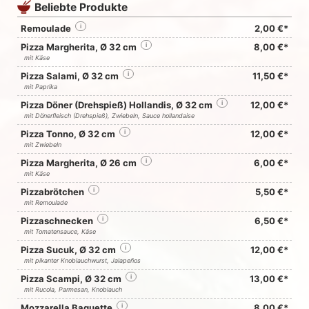
Beliebte Produkte
Remoulade
i
2,00 €*
Pizza Margherita, Ø 32 cm
i
8,00 €*
mit Käse
Pizza Salami, Ø 32 cm
i
11,50 €*
mit Paprika
Pizza Döner (Drehspieß) Hollandis, Ø 32 cm
i
12,00 €*
mit Dönerfleisch (Drehspieß), Zwiebeln, Sauce hollandaise
Pizza Tonno, Ø 32 cm
i
12,00 €*
mit Zwiebeln
Pizza Margherita, Ø 26 cm
i
6,00 €*
mit Käse
Pizzabrötchen
i
5,50 €*
mit Remoulade
Pizzaschnecken
i
6,50 €*
mit Tomatensauce, Käse
Pizza Sucuk, Ø 32 cm
i
12,00 €*
mit pikanter Knoblauchwurst, Jalapeños
Pizza Scampi, Ø 32 cm
i
13,00 €*
mit Rucola, Parmesan, Knoblauch
Mozzarella Baguette
i
8,00 €*