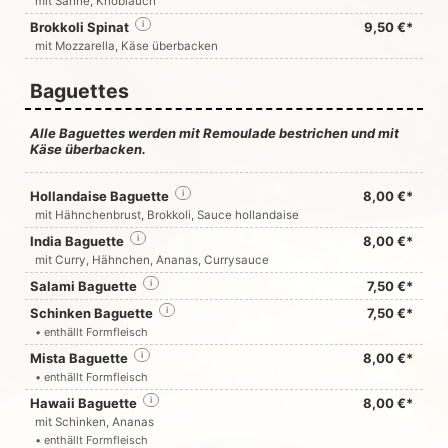
mit Sahne, Knoblauch
Brokkoli Spinat
i
9,50 €*
mit Mozzarella, Käse überbacken
Baguettes
Alle Baguettes werden mit Remoulade bestrichen und mit
Käse überbacken.
Hollandaise Baguette
i
8,00 €*
mit Hähnchenbrust, Brokkoli, Sauce hollandaise
India Baguette
i
8,00 €*
mit Curry, Hähnchen, Ananas, Currysauce
Salami Baguette
i
7,50 €*
Schinken Baguette
i
7,50 €*
• enthällt Formfleisch
Mista Baguette
i
8,00 €*
• enthällt Formfleisch
Hawaii Baguette
i
8,00 €*
mit Schinken, Ananas
• enthällt Formfleisch